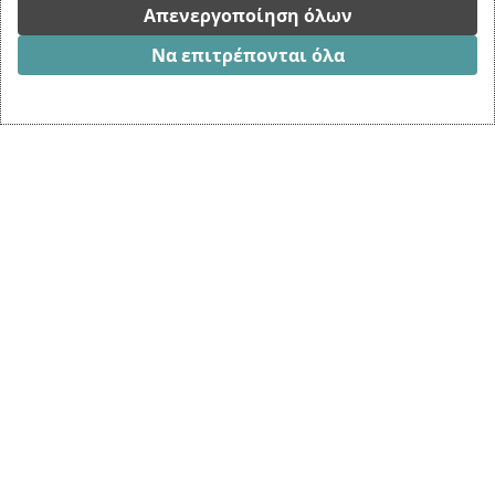
Απενεργοποίηση όλων
Φτιάξτε φυτικά
ροφήματα στο σπίτι.
Να επιτρέπονται όλα