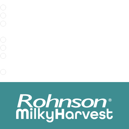
Προσθέτουμε στο δοχείο το πεπόνι
Επιλέγουμε την λειτουργία "Blend"
Έπειτα προσθέτουμε τον χυμό λεμονιου και
πορτοκαλιού
Επιλέγουμε την λειτουργία "Shake"
Σερβίρουμε
Μεταφέρουμε σε ένα μπουκάλι και
προσθέτουμε και σόδα
Σερβίρουμε με παγάκια και φύλλα μέντας