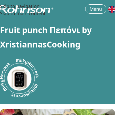
Skip to navigation
Menu
Skip to main content
F
r
u
i
t
p
u
n
c
h
Π
ε
π
ό
ν
ι
b
y
X
r
i
s
t
i
a
n
n
a
s
C
o
o
k
i
n
g