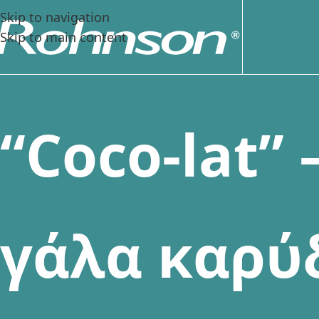
Skip to navigation
Skip to main content
“
C
o
c
o
-
l
a
t
”
γ
ά
λ
α
κ
α
ρ
ύ