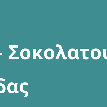
–
Σ
ο
κ
ο
λ
α
τ
ο
δ
α
ς