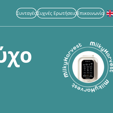
Συνταγές
Συχνές Ερωτήσεις
Επικοινωνία
ύ
χ
ο